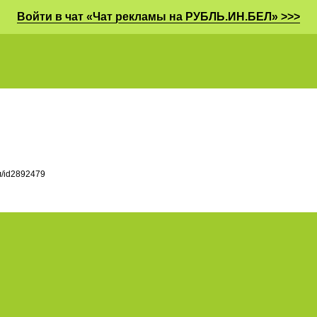
Войти в чат «Чат рекламы на РУБЛЬ.ИН.БЕЛ» >>>
л/id2892479