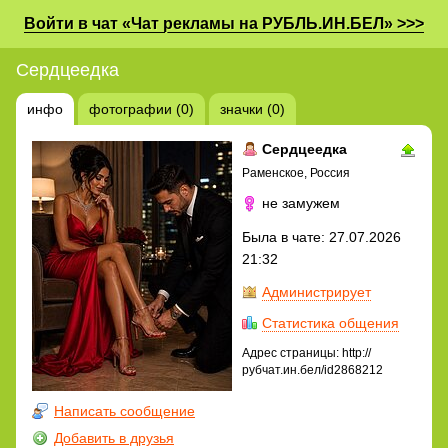
Войти в чат «Чат рекламы на РУБЛЬ.ИН.БЕЛ» >>>
Сердцеедка
инфо
фотографии (0)
значки (0)
Сердцеедка
Раменское, Россия
не замужем
Была в чате: 27.07.2026
21:32
Администрирует
Статистика общения
Адрес страницы: http://
рубчат.ин.бел/id2868212
Написать сообщение
Добавить в друзья